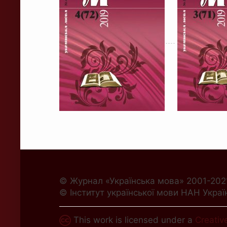
© Журнал «Українська мова» 2001-202
© Інститут української мови НАН Украї
This work is licensed under a
Creativ