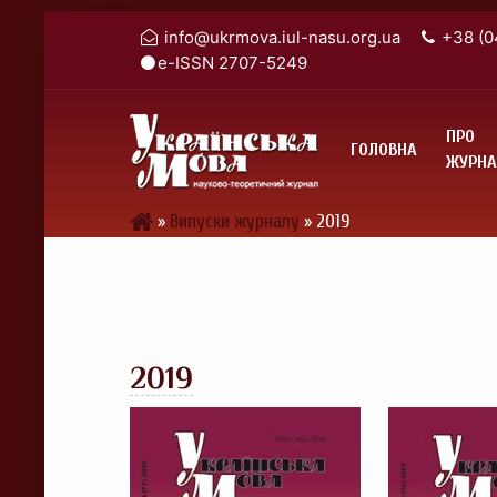
info@ukrmova.iul-nasu.org.ua
+38 (0
e-ISSN 2707-5249
ПРО
ГОЛОВНА
ЖУРНА
»
Випуски журналу
»
2019
2019