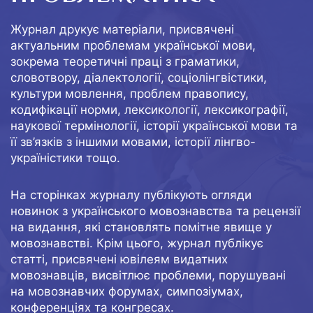
Журнал друкує матеріали, присвячені
актуальним проблемам української мови,
зокрема теоретичні праці з граматики,
словотвору, діалектології, соціолінгвістики,
культури мовлення, проблем правопису,
кодифікації норми, лексикології, лексикографії,
наукової термінології, історії української мови та
її зв’язків з іншими мовами, історії лінгво-
україністики тощо.
На сторінках журналу публікують огляди
новинок з українського мовознавства та рецензії
на видання, які становлять помітне явище у
мовознавстві. Крім цього, журнал публікує
статті, присвячені ювілеям видатних
мовознавців, висвітлює проблеми, порушувані
на мовознавчих форумах, симпозіумах,
конференціях та конгресах.