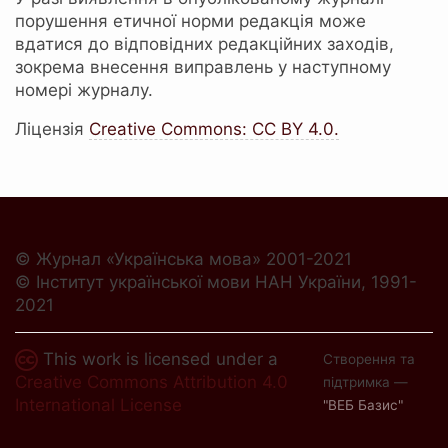
порушення етичної норми редакція може
вдатися до відповідних редакційних заходів,
зокрема внесення виправлень у наступному
номері журналу.
Ліцензія
Creative Commons: СС ВY 4.0.
© Журнал «Українська мова» 2001-2021
© Інститут української мови НАН України, 1991-
2021
This work is licensed under a
Створення та
Creative Commons Attribution 4.0
підтримка —
International License
"ВЕБ Базис"