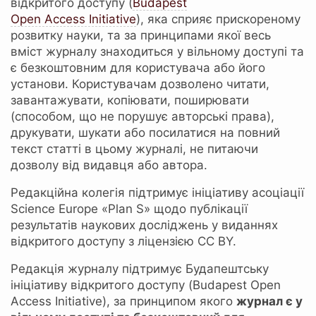
відкритого доступу (
Budapest
Open Access Initiative
), яка сприяє прискореному
розвитку науки, та за принципами якої весь
вміст журналу знаходиться у вільному доступі та
є безкоштовним для користувача або його
установи. Користувачам дозволено читати,
завантажувати, копіювати, поширювати
(способом, що не порушує авторські права),
друкувати, шукати або посилатися на повний
текст статті в цьому журналі, не питаючи
дозволу від видавця або автора.
Редакційна колегія підтримує ініціативу асоціації
Science Europe «Plan S» щодо публікації
результатів наукових досліджень у виданнях
відкритого доступу з ліцензією CC BY.
Редакція журналу підтримує Будапештську
ініціативу відкритого доступу (Budapest Open
Access Initiative), за принципом якого
журнал є у