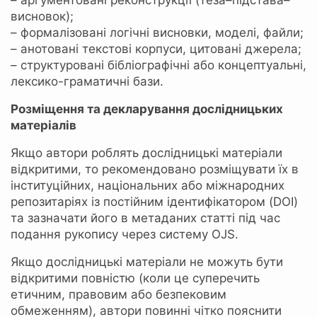
– аргументовані реконструкції (теза–підстава–
висновок);
– формалізовані логічні висновки, моделі, файли;
– анотовані текстові корпуси, цитовані джерела;
– структуровані бібліографічні або концептуальні,
лексико-граматичні бази.
Розміщення та декларування дослідницьких
матеріалів
Якщо автори роблять дослідницькі матеріали
відкритими, то рекомендовано розміщувати їх в
інституційних, національних або міжнародних
репозитаріях із постійним ідентифікатором (DOI)
та зазначати його в метаданих статті під час
подання рукопису через систему OJS.
Якщо дослідницькі матеріали не можуть бути
відкритими повністю (коли це суперечить
етичним, правовим або безпековим
обмеженням), автори повинні чітко пояснити