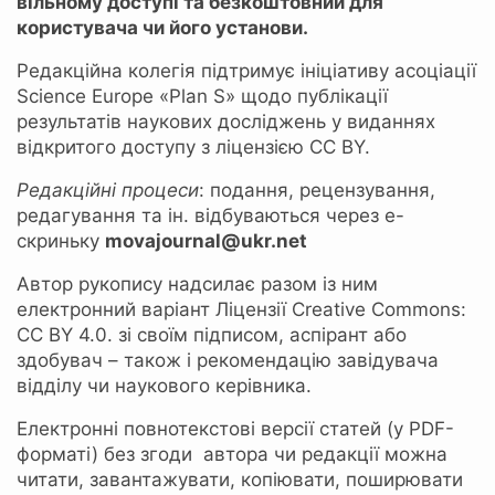
вільному доступі та безкоштовний для
користувача чи його установи.
Редакційна колегія підтримує ініціативу асоціації
Science Europe «Plan S» щодо публікації
результатів наукових досліджень у виданнях
відкритого доступу з ліцензією CC BY.
Р
едакційн
і
процес
и
: подання, рецензування,
редагування та ін. відбуваються через е-
скриньку
movajournal@ukr.net
Автор рукопису надсилає разом із ним
електронний варіант Ліцензії Creative Commons:
СС ВY 4.0. зі своїм підписом, аспірант або
здобувач – також і рекомендацію завідувача
відділу чи наукового керівника.
Електронні повнотекстові версії статей (у PDF-
форматі) без згоди автора чи редакції можна
читати, завантажувати, копіювати, поширювати