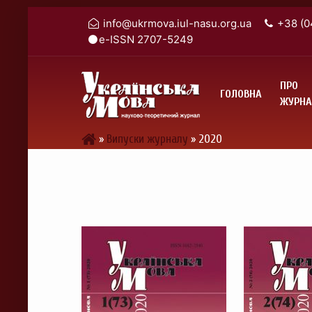
info@ukrmova.iul-nasu.org.ua
+38 (0
e-ISSN 2707-5249
ПРО
ГОЛОВНА
ЖУРНА
»
Випуски журналу
»
2020