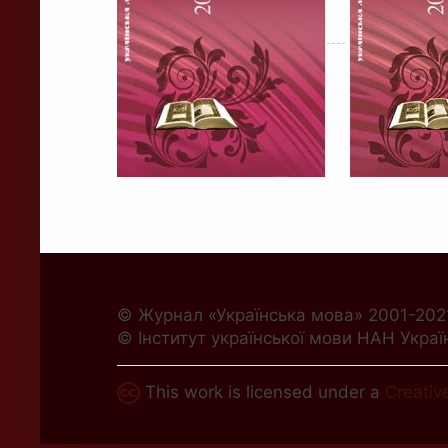
© Журнал «Українська мова» 2001-202
© Інститут української мови НАН Украї
This work is licensed under a
Creativ