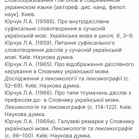
словообразования глаголов в современном
украинском языке
[автореф. дис. канд. филол.
наук]. Киев.
Юрчук Л.А. (1956б). Про внутрідієслівне
суфіксальне словотворення в сучасній
українській мові.
Українська мова в школі,
6
, 3–9.
Юрчук Л.А. (1959).
Питання суфіксального
словотворення дієслів у сучасній українській
мові.
Київ: Наукова думка.
Юрчук Л.А. (1965). Про відображення дієслівного
керування в Словнику української мови.
Дослідження з лексикології та лексикографії
(с.
52–69). Київ: Наукова думка.
Юрчук Л.А. (1966). Про типи тлумачень дієслів з
префіксом до- в Словнику української мови.
Лексикологія та лексикографія
(с. 114–122). Київ:
Наукова думка.
Юрчук Л.А. (1969а). Галузеві ремарки у Словнику
української мови.
Лексикологія та лексикографія
(с. 96–100). Київ: Наукова думка.