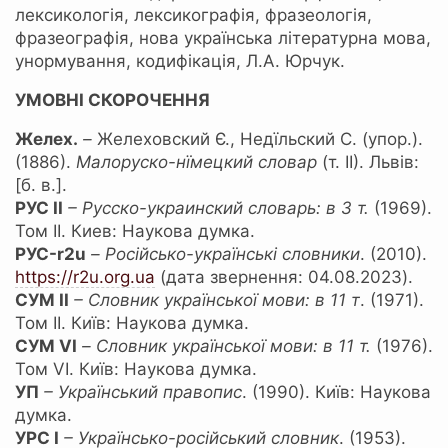
лексикологія, лексикографія, фразеологія,
фразеографія, нова українська літературна мова,
унормування, кодифікація, Л.А. Юрчук.
УМОВНІ СКОРОЧЕННЯ
Желех.
–
Желеховский Є., Недїльский С. (упор.).
(1886).
Малоруско-нїмецкий словар
(т. ІІ). Львів:
[б. в.].
РУС ІІ
– Русско-украинский словарь: в 3 т.
(1969).
Том ІІ. Киев: Наукова думка.
РУС-r2u
– Російсько-українські словники
. (2010).
https://r2u.org.ua
(дата звернення: 04.08.2023).
СУМ ІІ
– Словник української мови: в 11 т
. (1971).
Том ІІ. Київ: Наукова думка.
СУМ VІ
–
Словник української мови
: в 11 т.
(1976).
Том VІ. Київ: Наукова думка.
УП
– Український правопис
. (1990). Київ: Наукова
думка.
УРС І
– Українсько-російський словник
. (1953).