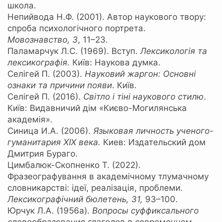
школа.
Непийвода Н.Ф. (2001). Автор наукового твору:
спроба психологічного портрета.
Мовознавство,
3
,
11–23.
Паламарчук Л.С. (1969). Вступ.
Лексикологія та
лексикографія.
Київ: Наукова думка.
Селігей П. (2003).
Науковий жаргон: Основні
ознаки та причини появи
. Київ.
Селігей П. (2016).
Світло і тіні наукового стилю
.
Київ: Видавничий дім «Києво-Могилянська
академія».
Синица И.А. (2006).
Языковая личность ученого-
гуманитария ХІХ века.
Киев: Издательский дом
Дмитрия Бураго.
Цимбалюк-Скопненко Т. (2022).
Фразеографування в академічному тлумачному
словникарстві: ідеї, реалізація, проблеми.
Лексикографічний бюлетень,
31,
93–100.
Юрчук Л.А. (1956а).
Вопросы суффиксального