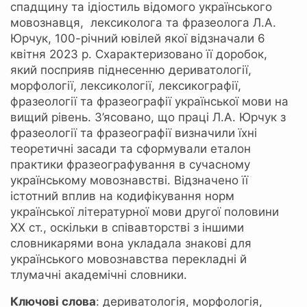
спадщину та ідіостиль відомого українського
мовознавця, лексиколога та фразеолога Л.А.
Юрчук, 100-річний ювілей якої відзначали 6
квітня 2023 р. Схарактеризовано її доробок,
який посприяв піднесенню дериватології,
морфології, лексикології, лексикографії,
фразеології та фразеографії української мови на
вищий рівень. З’ясовано, що праці Л.А. Юрчук з
фразеології та фразеографії визначили їхні
теоретичні засади та сформували еталон
практики фразеографування в сучасному
українському мовознавстві. Відзначено її
істотний вплив на кодифікування норм
української літературної мови другої половини
ХХ ст., оскільки в співавторстві з іншими
словникарями вона укладала знакові для
українського мовознавства перекладні й
тлумачні академічні словники.
Ключові слова
: дериватологія, морфологія,