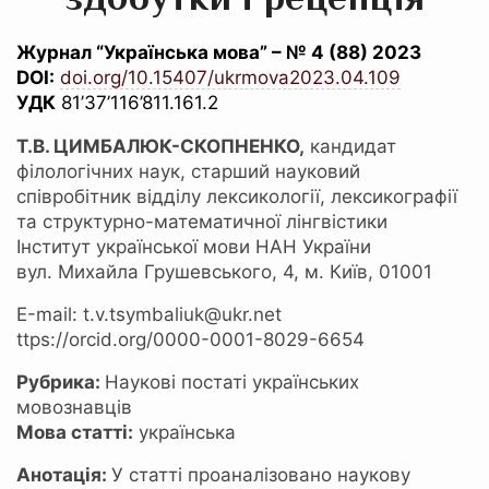
Журнал “Українська мова” – № 4 (88) 2023
DOI:
doi.org/10.15407/ukrmova2023.04.109
УДК
81’37’116’811.161.2
Т.В. ЦИМБАЛЮК-СКОПНЕНКО,
кандидат
філологічних наук, старший науковий
співробітник відділу лексикології, лексикографії
та структурно-математичної лінгвістики
Інститут української мови НАН України
вул. Михайла Грушевського, 4, м. Київ, 01001
Е-mail: t.v.tsymbaliuk@ukr.net
ttps://orcid.org/0000-0001-8029-6654
Рубрика:
Наукові постаті українських
мовознавців
Мова статті:
українська
Анотація:
У статті проаналізовано наукову