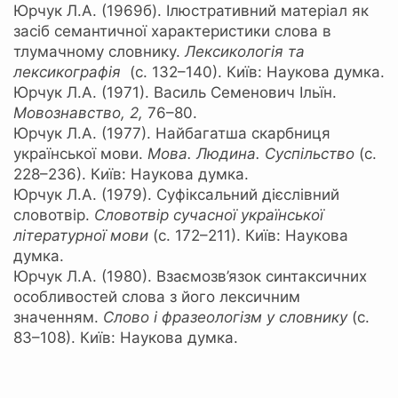
Юрчук Л.А. (1969б). Ілюстративний матеріал як
засіб семантичної характеристики слова в
тлумачному словнику.
Лексикологія та
лексикографія
(с. 132–140). Київ: Наукова думка.
Юрчук Л.А. (1971). Василь Семенович Ільїн.
Мовознавство,
2,
76–80.
Юрчук Л.А. (1977). Найбагатша скарбниця
української мови.
Мова. Людина. Суспільство
(с.
228–236). Київ: Наукова думка.
Юрчук Л.А. (1979). Суфіксальний дієслівний
словотвір.
Словотвір сучасної української
літературної мови
(с. 172–211). Київ: Наукова
думка.
Юрчук Л.А. (1980). Взаємозв’язок синтаксичних
особливостей слова з його лексичним
значенням.
Слово і фразеологізм у словнику
(с.
83–108). Київ: Наукова думка.