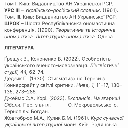
Том І. Київ: Видавництво АН Української РСР.
УРС ІІІ
– Українсько-російський словник
. (1961).
Том. ІІІ. Київ: Видавництво АН Української РСР.
ШРОК
–
Шоста Республіканська ономастична
конференція. (1990).
Теоретична та історична
ономастика.
Літературна ономастика.
Одеса.
ЛІТЕРАТУРА
Ґрещук В., Кононенко В. (2022). Особистість
українського вченого-мовознавця.
Лінгвістичні
студії,
44,
62–74.
Дедзик П. (1930). Стиґматизація Тереси з
Коннерсрайт у світлі критики.
Нива,
1,
11–17, 130–
135, 273–286.
Джеймс С.А. Корі. (2023).
Експансія. На згарищі
Сіболи.
Пер. з англ. О. Мокровольського.
Тернопіль: Богдан.
Жовтобрюх М.А., Кулик Б.М. (1961).
Курс сучасної
української літературної мови.
Київ: Радянська