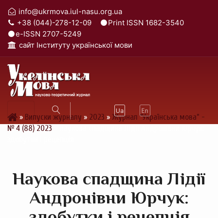
info@ukrmova.iul-nasu.org.ua
+38 (044)-278-12-09
Print ISSN 1682-3540
e-ISSN 2707-5249
cайт Інституту української мови
»
Випуски журналу
»
2023
»
Журнал “Українська мова” -
№ 4 (88) 2023
»
Наукова спадщина Лідії Андронівни Юрчук:
здобутки і рецепція
Наукова спадщина Лідії
Андронівни Юрчук:
здобутки і рецепція