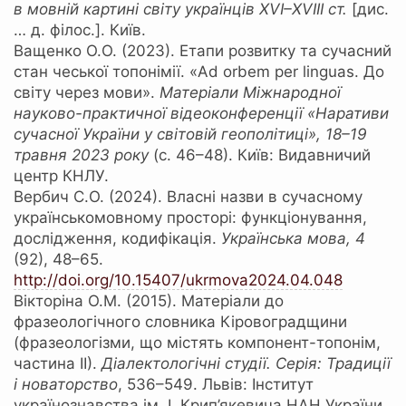
в мовній картині світу українців
XVI
–
XVIII
ст.
[дис.
… д. філос.]. Київ.
Ващенко О.О. (2023). Етапи розвитку та сучасний
стан чеської топонімії. «Ad orbem per linguas. До
світу через мови».
Матеріали Міжнародної
науково-практичної відеоконференції «Наративи
сучасної України у світовій геополітиці», 18–19
травня 2023 року
(с. 46–48). Київ: Видавничий
центр КНЛУ.
Вербич С.О. (2024). Власні назви в сучасному
українськомовному просторі: функціонування,
дослідження, кодифікація.
Українська мова, 4
(92), 48–65.
http://doi.org/10.15407/ukrmova2024.04.048
Вікторіна О.М. (2015). Матеріали до
фразеологічного словника Кіровоградщини
(фразеологізми, що містять компонент-топонім,
частина ІІ).
Діалектологічні студії. Серія: Традиції
і новаторство
, 536–549. Львів: Інститут
українознавства ім. І. Крип’якевича НАН України.