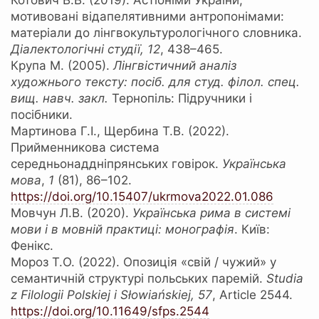
Котович В.В. (2019). Астіоніми України,
мотивовані відапелятивними антропонімами:
матеріали до лінгвокультурологічного словника.
Діалектологічні студії, 12
, 438–465.
Крупа М. (2005).
Лінгвістичний аналіз
художнього тексту: посіб. для студ. філол. спец.
вищ. навч. закл.
Тернопіль: Підручники і
посібники.
Мартинова Г.І., Щербина Т.В. (2022).
Прийменникова система
середньонаддніпрянських говірок.
Українська
мова
,
1
(81), 86–102.
https://doі.оrg/10.15407/ukrmova2022.01.086
Мовчун Л.В. (2020).
Українська рима в системі
мови і в мовній практиці: монографія
. Київ:
Фенікс.
Мороз Т.О. (2022). Опозиція «свій / чужий» у
семантичній структурі польських паремій.
Studia
z Filologii Polskiej i Słowiańskiej,
57
, Article 2544.
https://doi.org/10.11649/sfps.2544