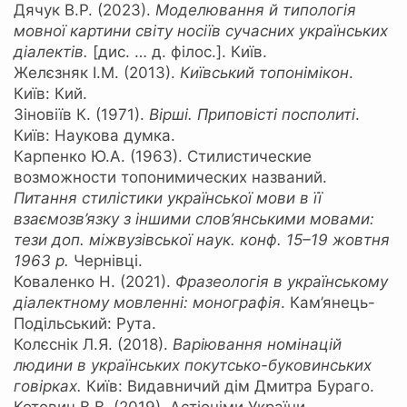
Дячук В.Р. (2023).
Моделювання й типологія
мовної картини світу носіїв сучасних українських
діалектів.
[дис. … д. філос.]. Київ.
Желєзняк І.М. (2013).
Київський топонімікон
.
Київ: Кий.
Зіновіїв К. (1971).
Вірші. Приповісті посполиті
.
Київ: Наукова думка.
Карпенко Ю.А. (1963). Стилистические
возможности топонимических названий.
Питання стилістики української мови в її
взаємозв’язку з іншими слов’янськими мовами:
тези доп. міжвузівської наук. конф. 15–19 жовтня
1963 р.
Чернівці.
Коваленко Н. (2021).
Фразеологія в українському
діалектному мовленні: монографія
. Кам’янець-
Подільський: Рута.
Колєснік Л.Я. (2018).
Варіювання номінацій
людини в українських покутсько-буковинських
говірках.
Київ: Видавничий дім Дмитра Бураго.