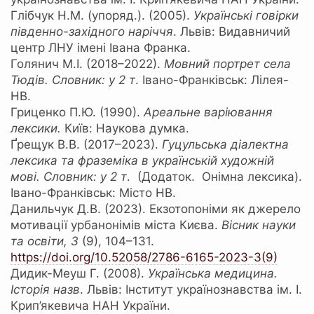
Глібчук Н.М. (упоряд.). (2005).
Українські говірки
південно-західного наріччя
. Львів: Видавничий
центр ЛНУ імені Івана Франка.
Голянич М.І. (2018–2022).
Мовний портрет села
Тюдів. Словник
: у
2 т
. Івано-Франківськ: Лілея-
НВ.
Гриценко П.Ю. (1990).
Ареальне варіювання
лексики.
Київ: Наукова думка.
Ґрещук В.В. (2017–2023).
Гуцульська діалектна
лексика та фраземіка в українській художній
мові. Словник:
у
2 т
. (Додаток. Онімна лексика).
Івано-Франківськ: Місто НВ.
Данильчук Д.В. (2023). Екзотопоніми як джерело
мотивації урбанонімів міста Києва.
Вісник науки
та освіти, 3
(9), 104–131.
https://doi.org/10.52058/2786-6165-2023-3(9)
Дидик-Меуш Г. (2008).
Українська медицина.
Історія назв
. Львів: Інститут українознавства ім. І.
Крип’якевича НАН України.