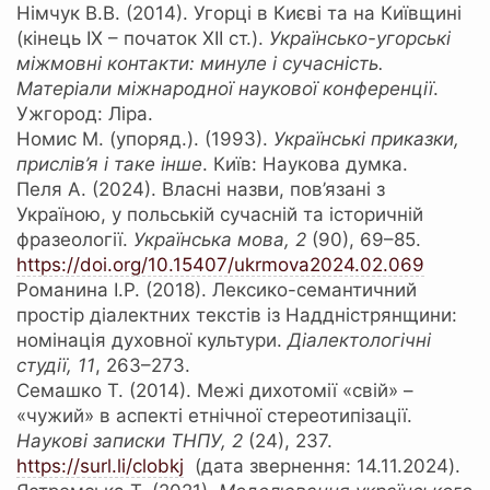
Німчук В.В. (2014). Угорці в Києві та на Київщині
(кінець ІХ – початок ХІІ ст.).
Українсько-угорські
міжмовні контакти: минуле і сучасність.
Матеріали міжнародної наукової конференції
.
Ужгород: Ліра.
Номис М. (упоряд.). (1993).
Українські приказки,
прислів’я і таке інше
. Київ: Наукова думка.
Пеля А. (2024). Власні назви, пов’язані з
Україною, у польській сучасній та історичній
фразеології.
Українська мова, 2
(90), 69–85.
https://doi.org/10.15407/ukrmova2024.02.069
Романина І.Р. (2018). Лексико-семантичний
простір діалектних текстів із Наддністрянщини:
номінація духовної культури.
Діалектологічні
студії, 11
, 263–273.
Семашко Т. (2014). Межі дихотомії «свій» –
«чужий» в аспекті етнічної стереотипізації.
Наукові записки ТНПУ,
2
(24), 237.
https://surl.li/clobkj
(дата звернення: 14.11.2024).