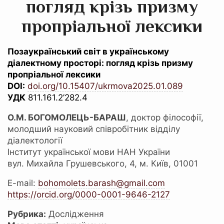
погляд крізь призму
пропріальної лексики
Позаукраїнський світ в українському
діалектному просторі: погляд крізь призму
пропріальної лексики
DOI:
doi.org/10.15407/ukrmova2025.01.089
УДК
811.161.2’282.4
О.М. БОГОМОЛЕЦЬ-БАРАШ
, доктор філософії,
молодший науковий співробітник відділу
діалектології
Інститут української мови НАН України
вул. Михайла Грушевського, 4, м. Київ, 01001
E-mail:
bohomolets.barash@gmail.com
https://orcid.org/0000-0001-9646-2127
Рубрика:
Дослідження