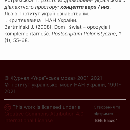
Ястремська Т. (2021).
Моделювання українського
діалектного простору:
концепти верх / низ
.
Львів: Інститут українознавства ім.
І. Крип’якевича НАН України.
Bartmiński J. (2008). Dom i świat – opozycja i
komplementarność.
Postscriptum Polonistyczne
,
1
(1), 55–68.
© Журнал «Українська мова» 2001-2021
© Інститут української мови НАН України, 1991-
2021
This work is licensed under a
Створення та
Creative Commons Attribution 4.0
підтримка —
International License
"ВЕБ Базис"