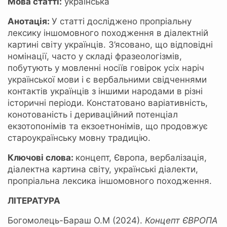
Мова статті:
українська
Анотація:
У статті досліджено пропріальну
лексику іншомовного походження в діалектній
картині світу українців. З’ясовано, що відповідні
номінації, часто у складі фразеологізмів,
побутують у мовленні носіїв говірок усіх наріч
української мови і є вербальними свідченнями
контактів українців з іншими народами в різні
історичні періоди. Констатовано варіативність,
конотованість і дериваційний потенціал
екзотопонімів та екзоетнонімів, що продовжує
староукраїнську мовну традицію.
Ключові слова:
концепт, Європа, вербалізація,
діалектна картина світу, українські діалекти,
пропріальна лексика іншомовного походження.
ЛІТЕРАТУРА
Богомолець-Бараш О.М (2024).
Концепт ЄВРОПА