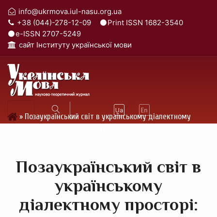
info@ukrmova.iul-nasu.org.ua
+38 (044)-278-12-09
Print ISSN 1682-3540
e-ISSN 2707-5249
cайт Інституту української мови
»
Позаукраїнський світ в українському діалектному
просторі: погляд крізь призму пропріальної лексики
Позаукраїнський світ в
українському
діалектному просторі: