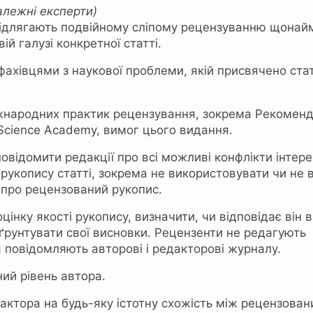
алежні експерти)
, підлягають подвійному сліпому рецензуванню щона
ій галузі конкретної статті.
ахівцями з наукової проблеми, якій присвячено стат
жнародних практик рецензування, зокрема Рекоменда
 Science Academy, вимог цього видання.
овідомити редакції про всі можливі конфлікти інтер
рукопису статті, зокрема не використовувати чи не в
 про рецензований рукопис.
цінку якості рукопису, визначити, чи відповідає він
рунтувати свої висновки. Рецензенти не редагуют
 повідомляють авторові і редакторові журналу.
ий рівень автора.
актора на будь-яку істотну схожість між рецензова