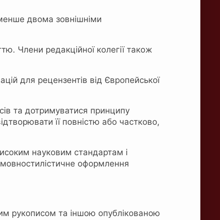
йменше двома зовнішніми
тю. Члени редакційної колегії також
цій для рецензентів від Європейської
есів та дотримуватися принципу
ідтворювати її повністю або частково,
 високим науковим стандартам і
ь мовностилістичне оформлення
ним рукописом та іншою опублікованою