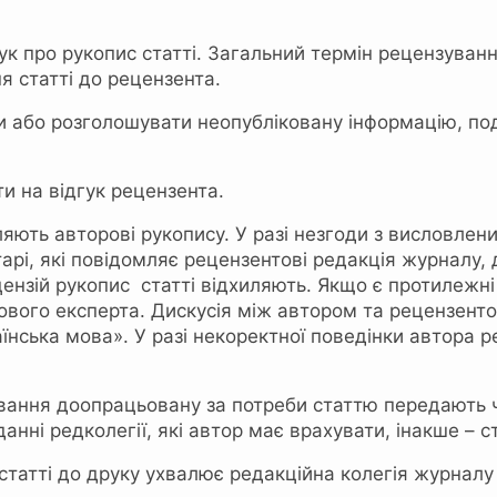
ук про рукопис статті. Загальний термін рецензува
я статті до рецензента.
 або розголошувати неопубліковану інформацію, под
и на відгук рецензента.
яють авторові рукопису. У разі незгоди з висловле
арі, які повідомляє рецензентові редакція журналу,
цензій рукопис статті відхиляють. Якщо є протилежні
ового експерта. Дискусія між автором та рецензент
нська мова». У разі некоректної поведінки автора р
ування доопрацьовану за потреби статтю передають 
анні редколегії, які автор має врахувати, інакше – с
татті до друку ухвалює редакційна колегія журналу 