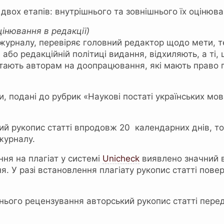
двох етапів: внутрішнього та зовнішнього їх оцінюва
інювання в редакції)
ї журналу, перевіряє головний редактор щодо мети, т
і або редакційній політиці видання, відхиляють, а т
ають авторам на доопрацювання, які мають право по
 подані до рубрик «Наукові постаті українських мов
й рукопис статті впродовж 20 календарних днів, т
журналу.
ння на плагіат у системі
Unichесk
виявлено значний в
 У разі встановлення плагіату рукопис статті повер
шнього рецензування авторський рукопис статті пер