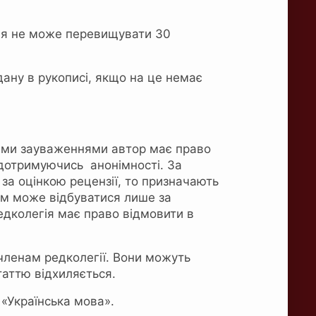
ння не може перевищувати 30
ану в рукописі, якщо на це немає
ними зауваженнями автор має право
 дотримуючись анонімності. За
 за оцінкою рецензії, то призначають
ом може відбуватися лише за
едколегія має право відмовити в
членам редколегії. Вони можуть
таттю відхиляється.
«Українська мова».