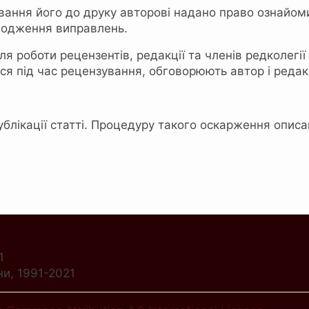
вання його до друку авторові надано право ознайомит
годження виправлень.
 роботи рецензентів, редакції та членів редколегії
ся під час рецензування, обговорюють автор і редак
блікації статті. Процедуру такого оскарження описа
1
ни, 1991-2021