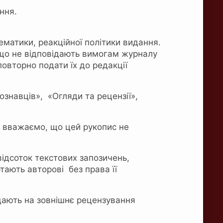
ння.
ематики, реакційної політики видання.
і, що не відповідають вимогам журналу
вторно подати їх до редакції
ознавців», «Огляди та рецензії»,
о вважаємо, що цей рукопис не
ідсоток текстових запозичень,
тають авторові без права її
едають на зовнішнє рецензування