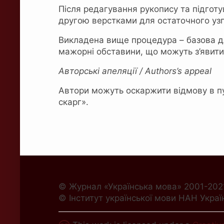
Після редагування рукопису та підготу
другою верстками для остаточного уз
Викладена вище процедура – базова для
мажорні обставини, що можуть з’явити
Авторські апеляції / Authors’s appeal
Автори можуть оскаржити відмову в пу
скарг».
© Журнал «Українська мова» 2001-202
© Інститут української мови НАН Украї