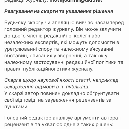
редакції журналу:
movajournal@ukr.net
Реагування на скарги та ухвалення рішення
Будь-яку скаргу чи апеляцію вивчає насамперед
головний редактор журналу. Він може залучити
до цього членів редакційної колегії або
незалежних експертів, які можуть допомогти в
урегулюванні спору та належному з’ясуванні
обставин, описаних у зверненні, а також у
належному застосуванні редакційної політики та
правил публікаційної етики журналу.
Скарга щодо наукової якості статті, наприклад
оскарження відмови в її публікації
У скарзі автор повинен докладно обґрунтувати
свої відповіді на зауваження рецензентів за
пунктами.
Головний редактор аналізує аргументи автора і
рецензентів та ухвалює одне з таких рішень: