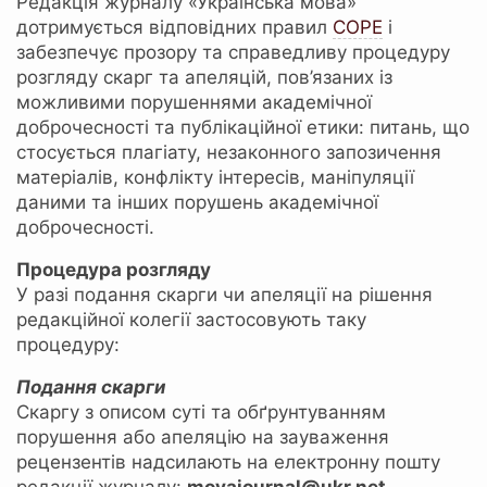
Редакція журналу «Українська мова»
дотримується відповідних правил
COPE
і
забезпечує прозору та справедливу процедуру
розгляду скарг та апеляцій, пов’язаних із
можливими порушеннями академічної
доброчесності та публікаційної етики: питань, що
стосується плагіату, незаконного запозичення
матеріалів, конфлікту інтересів, маніпуляції
даними та інших порушень академічної
доброчесності.
Процедура розгляду
У разі подання скарги чи апеляції на рішення
редакційної колегії застосовують таку
процедуру:
Подання скарги
Скаргу з описом суті та обґрунтуванням
порушення або апеляцію на зауваження
рецензентів надсилають на електронну пошту