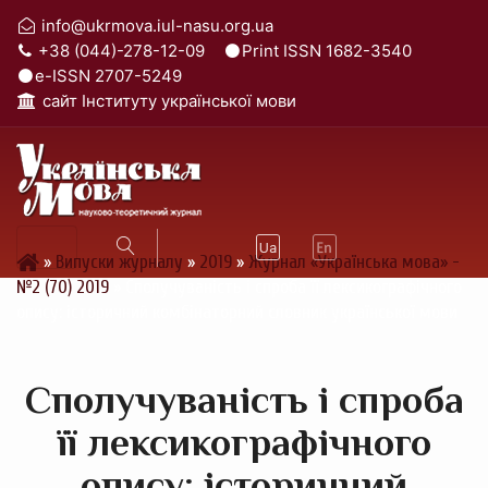
info@ukrmova.iul-nasu.org.ua
+38 (044)-278-12-09
Print ISSN 1682-3540
e-ISSN 2707-5249
cайт Інституту української мови
»
Випуски журналу
»
2019
»
Журнал «Українська мова» -
№2 (70) 2019
»
Сполучуваність і спроба її лексикографічного
опису: історичний комбінаторний словник української мови
Сполучуваність і спроба
її лексикографічного
опису: історичний