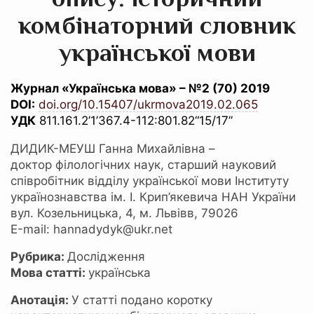
комбінаторний словник
української мови
Журнал «Українська мова» – №2 (70) 2019
DOI:
doi.org/10.15407/ukrmova2019.02.065
УДК
811.161.2’1’367.4-112:801.82“15/17”
ДИДИК-МЕУШ Ганна Михайлівна –
доктор філологічних наук, старший науковий
співробітник відділу української мови Інституту
українознавства ім. І. Крип’якевича НАН України
вул. Козельницька, 4, м. Львівв, 79026
Е-mail: hannadydyk@ukr.net
Рубрика:
Дослідження
Мова статті:
українська
Анотація:
У статті подано коротку