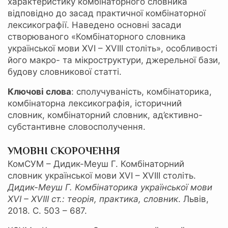
характеристику комбінаторного словника
відповідно до засад практичної комбінаторної
лексикографії. Наведено основні засади
створюваного «Комбінаторного словника
української мови XVІ – XVIII століть», особливості
його макро- та мікроструктури, джерельної бази,
будову словникової статті.
Ключові слова
: сполучуваність, комбінаторика,
комбінаторна лексикографія, історичний
словник, комбінаторний словник, ад’єктивно-
субстантивне словосполучення.
УМОВНІ СКОРОЧЕННЯ
КомСУМ – Дидик-Меуш Г. Комбінаторний
словник української мови XVI – XVIII століть.
Дидик-Меуш
Г. Комбінаторика української мови
XVI
–
XVIII
ст.: теорія, практика, словник
. Львів,
2018. С. 503 – 687.