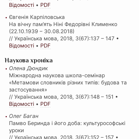
Відомості
•
PDF
Євгенія Карпіловська
На вічну пам’ять Ніні Федорівні Клименко
(22.10.1939 – 30.08.2018)
// Українська мова, 2018, 3(67):137 – 147 •
Відомості
•
PDF
Наукова хроніка
Олена Дюндик
Міжнародна наукова школа-семінар
«Метамови словників різних типів: будова та
застосування»
// Українська мова, 2018, 3(67):148 – 151 •
Відомості
•
PDF
Олег Баган
Памво Беринда і його доба: культурософські
уроки
// Українська мова, 2018, 3(67):152 – 157 •