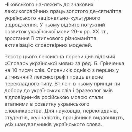
Ніковського на-лежить до знакових
лексикографічних праць золотого де-сятиліття
українського національно-культурного
відродження. У ньому відбито потужний
розвиток української мови 20-х рр. ХХ ст.,
зростання її стильового різноманіття,
активізацію словотвірних моделей.
Реєстр цього лексикона перевищив відомий
«Словарь української мови» за ред. Б. Грінченка
на 10 тисяч слів. Словник є однією з перших у
вітчизняній лексикографії праць власне
перекладного типу. Втілені в ньому принци-пи
добору до українських слів і фразеологізмів
відповідни-ків російською мовою стали
етапними в розвитку українського
словникарства. Для науковців, перекладачів,
студентів, журналістів, працівників видавництв,
усіх шанувальників українського слова.