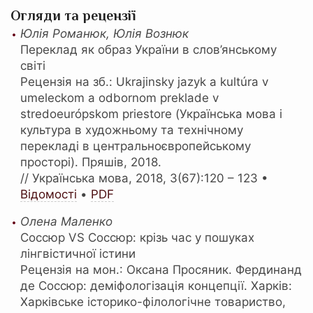
Огляди та рецензії
Юлія Романюк, Юлія Вознюк
Переклад як образ України в слов’янському
світі
Рецензія на зб.: Ukrajinsky jazyk a kultúra v
umeleckom a odbornom preklade v
stredoeurópskom priestore (Українська мова і
культура в художньому та технічному
перекладі в центральноєвропейському
просторі). Пряшів, 2018.
// Українська мова, 2018, 3(67):120 – 123 •
Відомості
•
PDF
Олена Маленко
Соссюр VS Соссюр: крізь час у пошуках
лінгвістичної істини
Рецензія на мон.: Оксана Просяник. Фердинанд
де Соссюр: деміфологізація концепції. Харків:
Харківське історико-філологічне товариство,